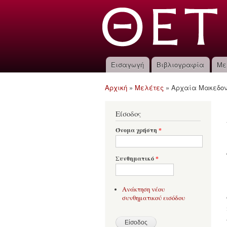
Εισαγωγή
Βιβλιογραφία
Με
Κύριο μενού
Αρχική
»
Μελέτες
»
Αρχαία Μακεδονί
Είστε εδώ
Είσοδος
Όνομα χρήστη
*
Συνθηματικό
*
Ανάκτηση νέου
συνθηματικού εισόδου