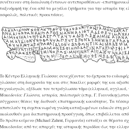
συνέτειναν στη διαιώνιση έντονων αντιπαραθέσεων -επιστημονικών
ταξινόμησή της ένα από τα μεγάλα ζητήματα για την ιστορία της ε
ασφαλώς, πολιτικές προεκτάσεις.
To Κέντρο Ελληνικής Γλώσσας συνεχίζοντας το έμπρακτο ενδιαφέρο
γλώσσας στη διαχρονία της και στις ποικίλες μορφές της και αξιο
τεχνολογιών, εξέδωσε τον τετράγλωσσο τόμο (ελληνικά, αγγλικά,
Μακεδονία: Γλώσσα, ιστορία, πολιτισμός
(επιμ. Γ. Γιαννάκης),στο
σύγχρονες θέσεις της διεθνούς επιστημονικής κοινότητας. Τα τέσσ
αποτελούν τη συμπυκνωμένη γνώση καταξιωμένων ειδικών στη μελ
ακολουθούν μια διεπιστημονική προσέγγιση, όπως επιβάλλεται από
Tο πρώτο κείμενο (Michael Zahrnt, Γερμανία) εστιάζει σε θέματα σχ
Μακεδονίας από τις απαρχές της ιστορικής περιόδου έως την ελληνι