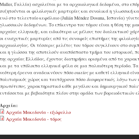
Muller, Γαλλία) ασχολείται με τα αρχαιολογικά δεδομένα, στο επόμε
συζητούνται οι φιλολογικές μαρτυρίες και συνολικά η γλωσσική κ
ενώ στο τελευταίο κεφάλαιο (Julián Méndez Dosuna, Ισπανία) γίνε
γλωσσικών δεδομένων. Το επίκεντρο του τόμου είναι η θέση της μα
αρχαίας ελληνικής, και ειδικότερα ως μέλους του διαλεκτικού χάρ
οι ενισχυτικές μαρτυρίες από τις συναφείς επιστήμες της φιλολογία
αρχαιολογίας. Οι τέσσερις μελέτες του τόμου συγκλίνουν στο συ
και η γλώσσα της αποτελούν αναπόσπαστο τμήμα του ιστορικού, πο
της αρχαίας Ελλάδας, έχοντας διατηρήσει ορισμένα από τα χαρακτ
και με τα υπόλοιπα ελληνικά φύλα σε μια παλαιότερη περίοδο. Τα
νεότερη έρευνα αναδεικνύουν πόσο
οικείος
με καθετί ελληνικό είν
πολιτισμικός χώρος και ταυτόχρονα πόσο
διαφορετικός,
λόγω των ι
πρωτότυπος
, χαρακτηριστικό κάθε μεγάλου και δημιουργικού πολι
εντάσσεται με βεβαιότητα πλέον στην ομάδα των βορειοδυτικών ε
Αρχεία:
Αρχαία Μακεδονία - εξώφυλλο
Αρχαία Μακεδονία - τόμος